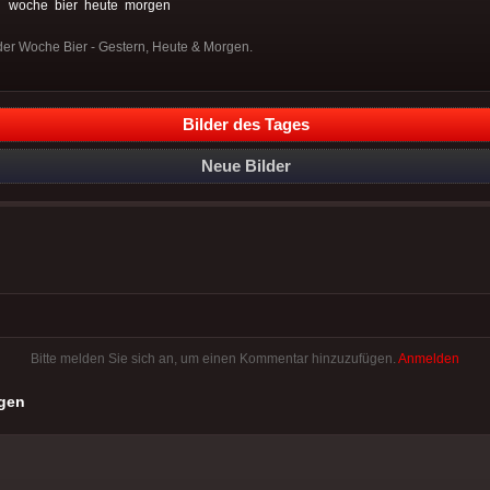
:
woche
bier
heute
morgen
 der Woche Bier - Gestern, Heute & Morgen.
Bilder des Tages
Neue Bilder
Bitte melden Sie sich an, um einen Kommentar hinzuzufügen.
Anmelden
gen