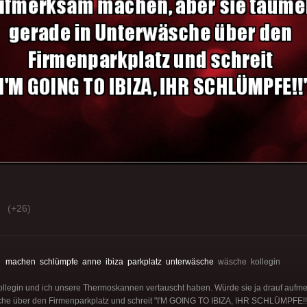
(+26)
:
machen
schlümpfe
anne
ibiza
parkplatz
unterwäsche
wäsche kollegin
ollegin und ich unsere Thermoskannen vertauscht haben. Würde sie ja drauf aufm
che über den Firmenparkplatz und schreit "I'M GOING TO IBIZA, IHR SCHLÜMPFE!!