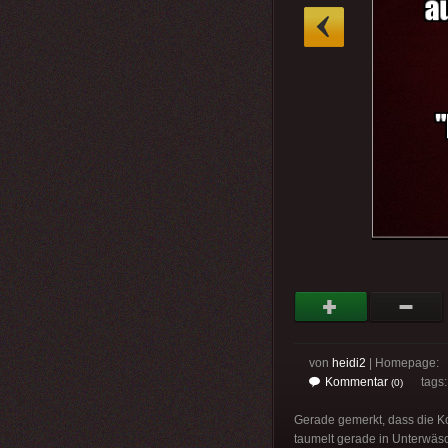
»
von
heidi2
| Homepage:
Kommentar
tags
(0)
Gerade gemerkt, dass die K
taumelt gerade in Unterwäs