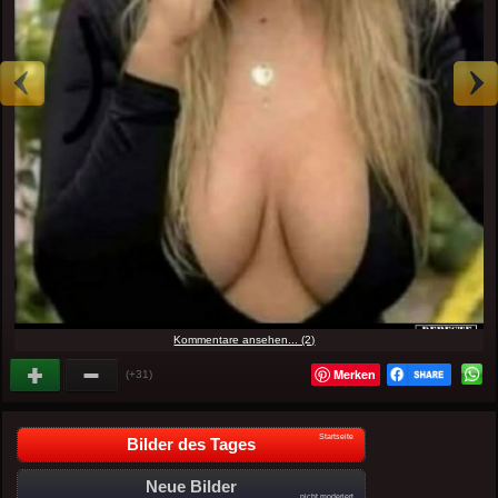
Kommentare ansehen... (2)
Merken
(+31)
Startseite
Bilder des Tages
Neue Bilder
nicht moderiert