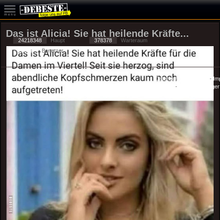
Das ist Alicia! Sie hat heilende Kräfte...
24218348
Haupt
378378
Warteraum
29083
Benutzer
Datenschutzerklärung
-
Im
-
Privacy Manager