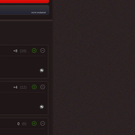
nicht moderiert
+8
(16)
+4
(12)
0
(6)