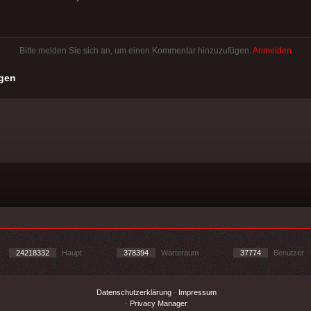
Bitte melden Sie sich an, um einen Kommentar hinzuzufügen.
Anmelden
gen
24218332
Haupt
378394
Warteraum
37774
Benutzer
Datenschutzerklärung
-
Impressum
-
Privacy Manager