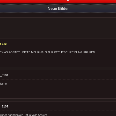
Neue Bilder
m Lez
OWAS POSTET , BITTE MEHRMALS AUF RECHTSCHREIBUNG PRÜFEN
_5180
ische
_6105
rüber nachdenken. Ist ja volle Absicht.