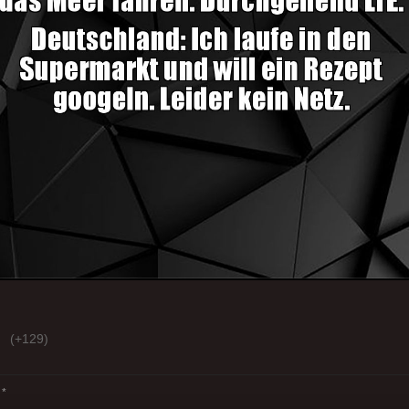
(+129)
*