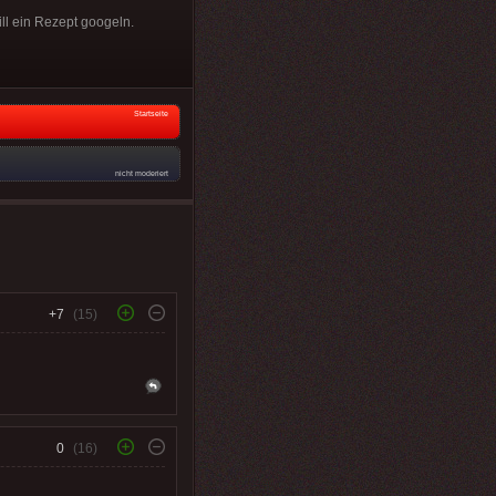
ll ein Rezept googeln.
Startseite
nicht moderiert
+7
(15)
0
(16)