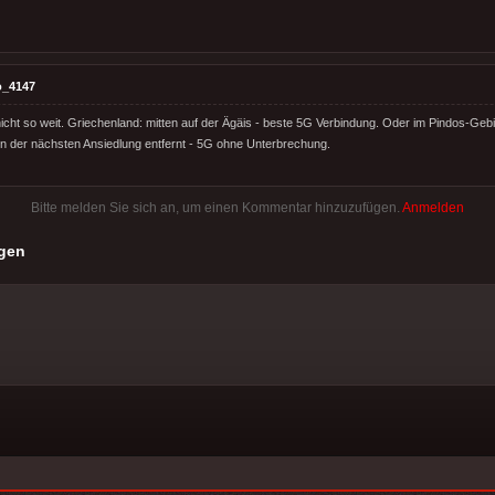
o_4147
cht so weit. Griechenland: mitten auf der Ägäis - beste 5G Verbindung. Oder im Pindos-Geb
on der nächsten Ansiedlung entfernt - 5G ohne Unterbrechung.
Bitte melden Sie sich an, um einen Kommentar hinzuzufügen.
Anmelden
gen