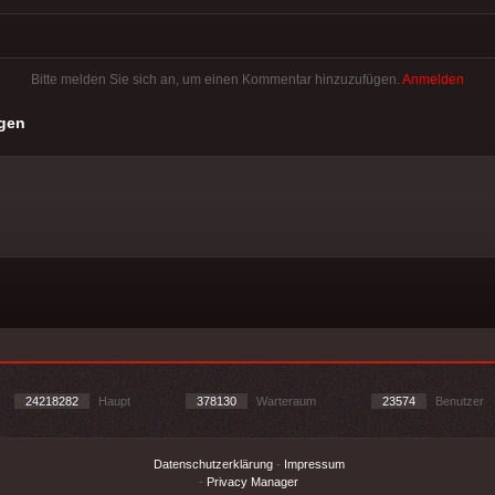
Bitte melden Sie sich an, um einen Kommentar hinzuzufügen.
Anmelden
gen
24218282
Haupt
378130
Warteraum
23574
Benutzer
Datenschutzerklärung
-
Impressum
-
Privacy Manager