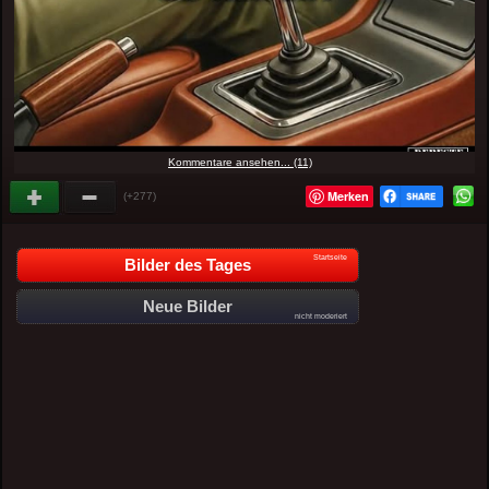
Kommentare ansehen... (11)
Merken
(+277)
Startseite
Bilder des Tages
Neue Bilder
nicht moderiert