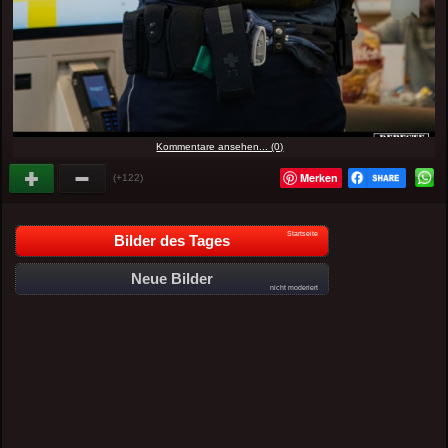
Kommentare ansehen... (0)
Merken
(+122)
Startseite
Bilder des Tages
Neue Bilder
nicht moderiert