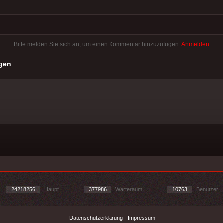
Bitte melden Sie sich an, um einen Kommentar hinzuzufügen.
Anmelden
gen
24218256
Haupt
377986
Warteraum
10763
Benutzer
Datenschutzerklärung
-
Impressum