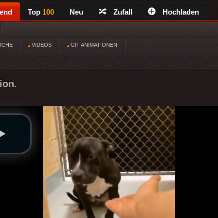
rend
Top
100
Neu
Zufall
Hochladen
ÜCHE
VIDEOS
GIF ANIMATIONEN
ion.