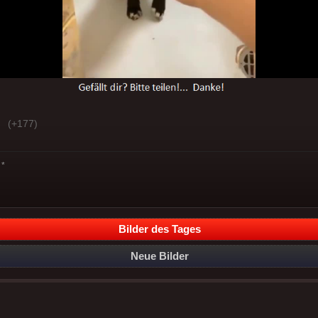
(+177)
*
Bilder des Tages
Neue Bilder