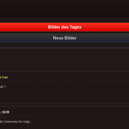
Bilder des Tages
Neue Bilder
m Lez
uld ?
o_6139
die Unterwäsche trägt...