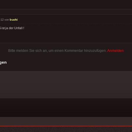
:12 von
buchi
ist ja der Unfall !
Bitte melden Sie sich an, um einen Kommentar hinzuzufügen.
Anmelden
gen