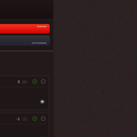
Startseite
nicht moderiert
0
(0)
-1
(1)