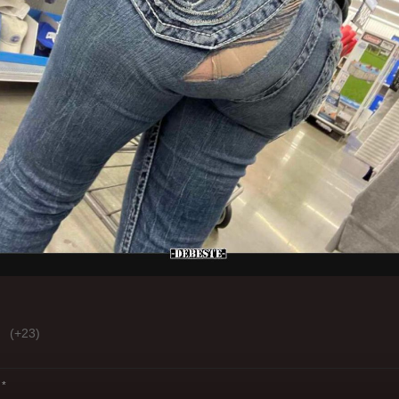
(+23)
*