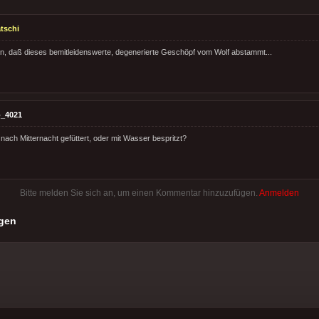
tschi
, daß dieses bemitleidenswerte, degenerierte Geschöpf vom Wolf abstammt...
_4021
nach Mitternacht gefüttert, oder mit Wasser bespritzt?
Bitte melden Sie sich an, um einen Kommentar hinzuzufügen.
Anmelden
gen