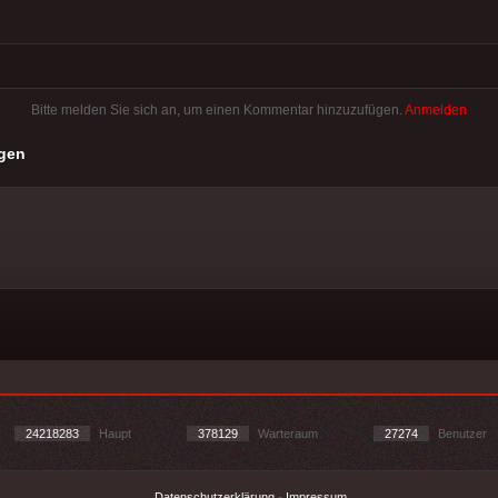
Bitte melden Sie sich an, um einen Kommentar hinzuzufügen.
Anmelden
gen
24218283
Haupt
378129
Warteraum
27274
Benutzer
Datenschutzerklärung
-
Impressum