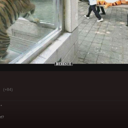
(+84)
*
rt?