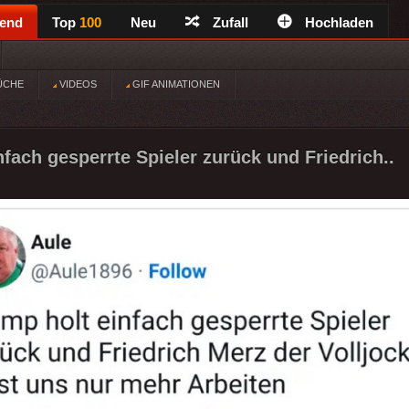
rend
Top
100
Neu
Zufall
Hochladen
ÜCHE
VIDEOS
GIF ANIMATIONEN
nfach gesperrte Spieler zurück und Friedrich..