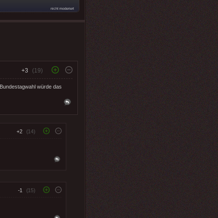
nicht moderiert
+3
(19)
er Bundestagwahl würde das
+2
(14)
-1
(15)