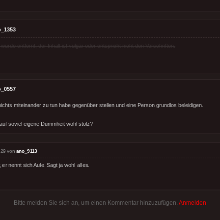
o_1353
rde entfernt, der Inhalt ist vulgär oder entspricht nicht den Vorschriften.
o_0557
nichts miteinander zu tun habe gegenüber stellen und eine Person grundlos beleidigen.
r auf soviel eigene Dummheit wohl stolz?
:29 von
ano_9113
 er nennt sich Aule. Sagt ja wohl alles.
Bitte melden Sie sich an, um einen Kommentar hinzuzufügen.
Anmelden