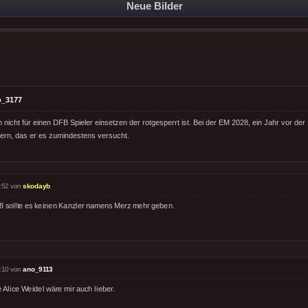
Neue Bilder
o_3177
 nicht für einen DFB Spieler einsetzen der rotgesperrt ist. Bei der EM 2028, ein Jahr vor d
ern, das er es zumindestens versucht.
:52 von
skodayb
8 sollte es keinen Kanzler namens Merz mehr geben.
:10 von
ano_9113
 Alice Weidel wäre mir auch lieber.