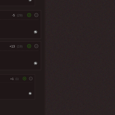
-5
(29)
+13
(19)
+1
(1)