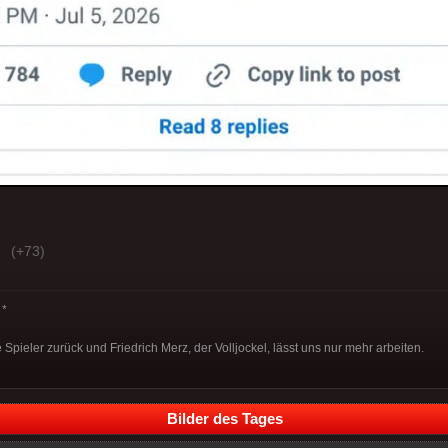
(+73)
*
 Spieler zurück und Friedrich Merz, der Volljockel, lässt uns nur mehr arbeiten.
Bilder des Tages