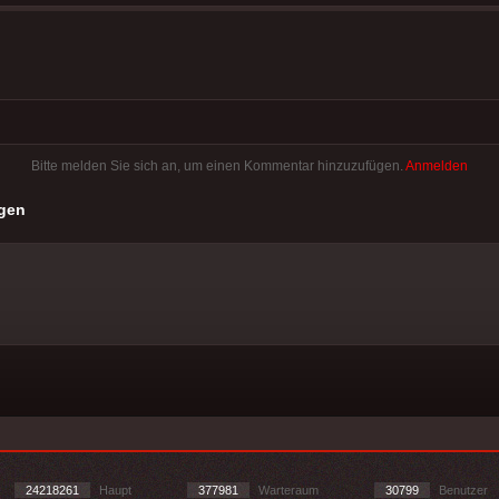
Bitte melden Sie sich an, um einen Kommentar hinzuzufügen.
Anmelden
gen
24218261
Haupt
377981
Warteraum
30799
Benutzer