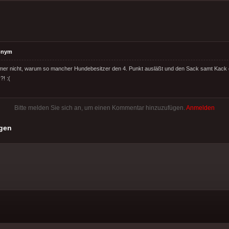
onym
mmer nicht, warum so mancher Hundebesitzer den 4. Punkt ausläßt und den Sack samt Kack 
?! :(
Bitte melden Sie sich an, um einen Kommentar hinzuzufügen.
Anmelden
gen