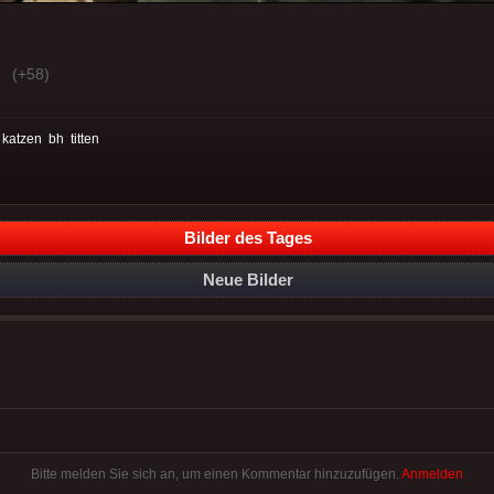
(+58)
:
katzen
bh
titten
Bilder des Tages
Neue Bilder
Bitte melden Sie sich an, um einen Kommentar hinzuzufügen.
Anmelden