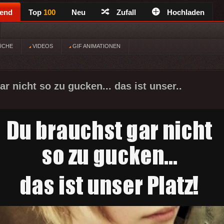
rend
Top
100
Neu
Zufall
Hochladen
ÜCHE
VIDEOS
GIF ANIMATIONEN
r nicht so zu gucken... das ist unser..