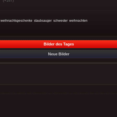
(+187)
:
weihnachtsgeschenke
staubsauger
schwester
weihnachten
Bilder des Tages
Neue Bilder