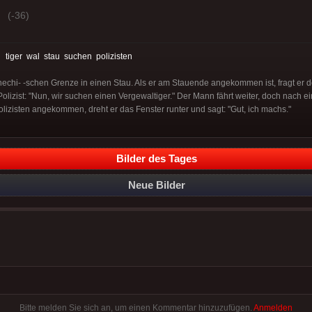
(-36)
:
tiger
wal
stau
suchen
polizisten
echi- -schen Grenze in einen Stau. Als er am Stauende angekommen ist, fragt er 
olizist: "Nun, wir suchen einen Vergewaltiger." Der Mann fährt weiter, doch nach e
lizisten angekommen, dreht er das Fenster runter und sagt: "Gut, ich machs."
Bilder des Tages
Neue Bilder
Bitte melden Sie sich an, um einen Kommentar hinzuzufügen.
Anmelden