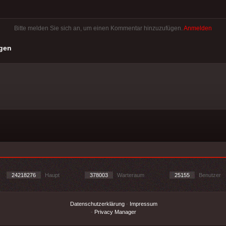
Bitte melden Sie sich an, um einen Kommentar hinzuzufügen.
Anmelden
gen
24218276
Haupt
378003
Warteraum
25155
Benutzer
Datenschutzerklärung
-
Impressum
-
Privacy Manager