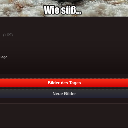
(+69)
:
lego
Bilder des Tages
Neue Bilder