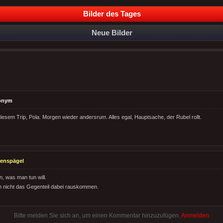
Bilder des Tages
Neue Bilder
onym
diesem Trip, Pola. Morgen wieder andersrum. Alles egal, Hauptsache, der Rubel rollt.
enspägel
, was man tun will.
ch nicht das Gegenteil dabei rauskommen.
Bitte melden Sie sich an, um einen Kommentar hinzuzufügen.
Anmelden