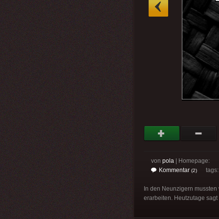
»
von
pola
| Homepage:
Kommentar
tags
(2)
In den Neunzigern mussten
erarbeiten. Heutzutage sag