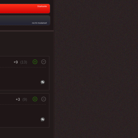
Startseite
nicht moderiert
+9
(13)
+3
(9)