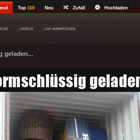
rend
Top
100
Neu
Zufall
Hochladen
ÜCHE
VIDEOS
GIF ANIMATIONEN
 geladen...