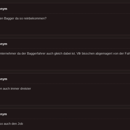
onym
den Bagger da so reinbekommen?
onym
Unternehmer da der Baggerfahrer auch gleich dabei ist. Vllr bisschen abgemagert von der Fahr
onym
n auch immer dreister
onym
 so auch den Job