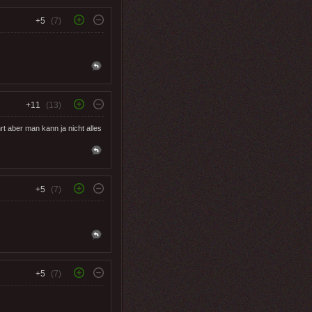
+5
(7)
+11
(13)
t aber man kann ja nicht alles
+5
(7)
+5
(7)