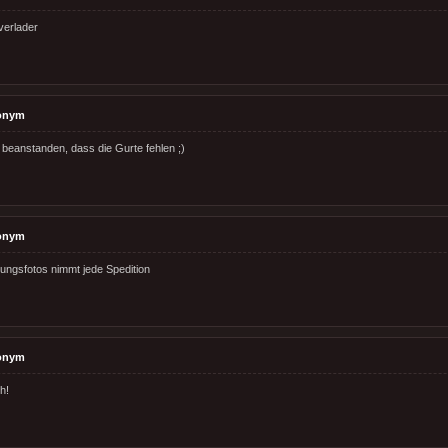
verlader
onym
eanstanden, dass die Gurte fehlen ;)
onym
ngsfotos nimmt jede Spedition
onym
h!