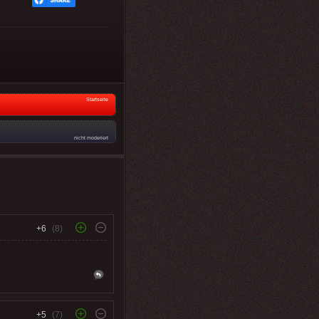
Startseite
nicht moderiert
+6
(8)
+5
(7)