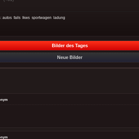
:
autos
fails
lkws
sportwagen
ladung
Bilder des Tages
Neue Bilder
onym
onym