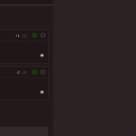
+1
(5)
-2
(4)