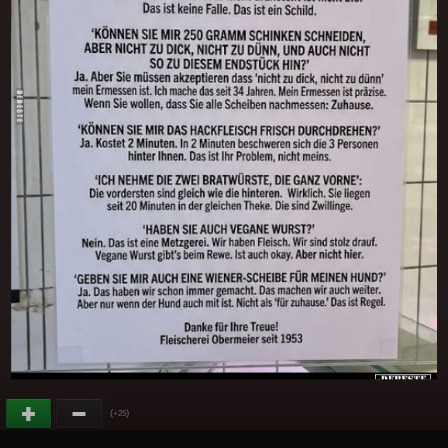
(
)
+25