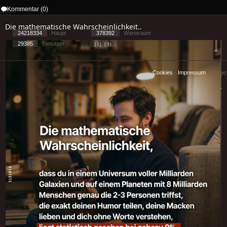
Kommentar (0)
Die mathematische Wahrscheinlichkeit..
24218334
Haupt
378392
Warteraum
29385
Benutzer
[ 1 ] - ( 3 )
Cookies
-
Impressum
-
Priva