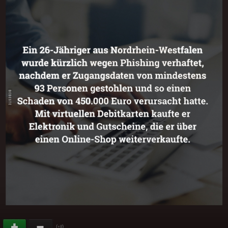
(
)
+8