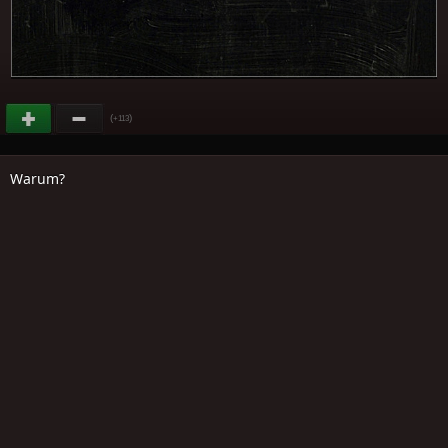
(
)
+113
Warum?