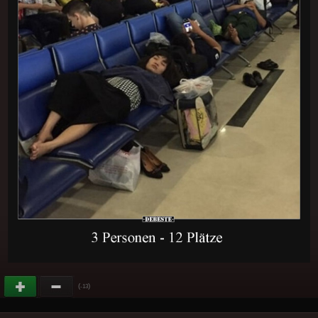
(
)
-13