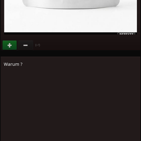
(
)
+7
Warum ?