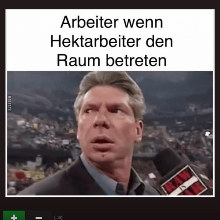
(
)
-16