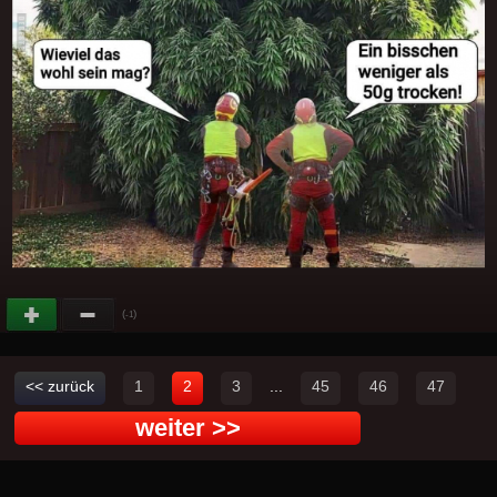
(
)
-1
<< zurück
1
2
3
...
45
46
47
weiter >>