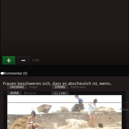
(+26)
Kommentar (0)
Frauen beschweren sich, dass es abscheulich ist, wenn..
24218341
Haupt
378385
Warteraum
26356
Benutzer
[ 1 ] - ( 2.98 )
Cookies
-
Impressum
-
Priva