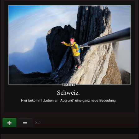
(
)
+11