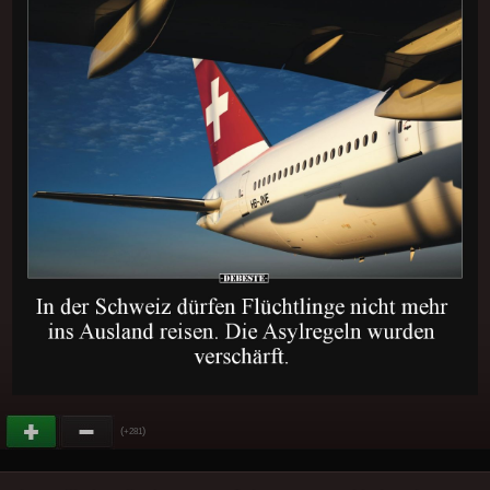
(
)
+281