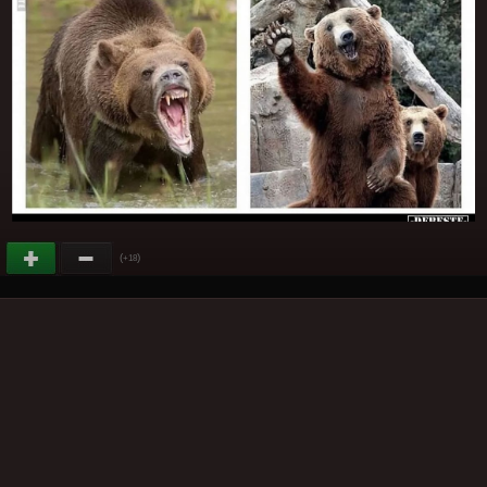
(
)
+18