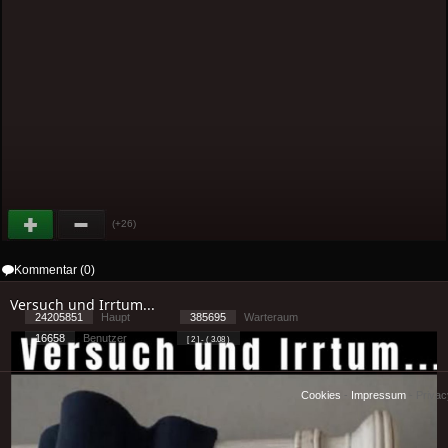
(+26)
Kommentar (0)
Versuch und Irrtum...
24205851
Haupt
385695
Warteraum
16658
Benutzer
[ 2 ] - ( 3.08 )
Cookies
-
Impressum
-
Priva