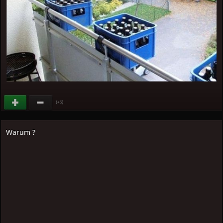
(
)
+5
Warum ?