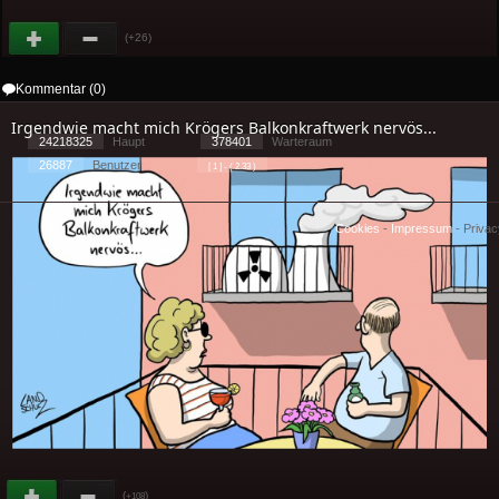
(+26)
Kommentar (0)
Irgendwie macht mich Krögers Balkonkraftwerk nervös...
24218325
Haupt
378401
Warteraum
26887
Benutzer
[ 1 ] - ( 2.33 )
Cookies
-
Impressum
-
Priva
(
)
+108