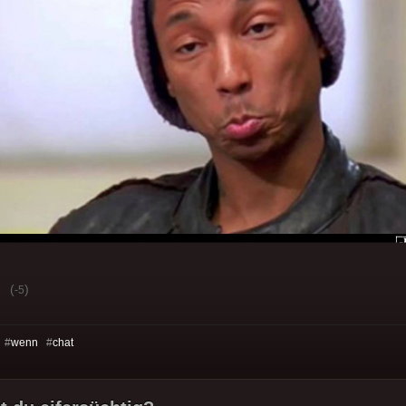
(
)
-5
 #
wenn
#
chat