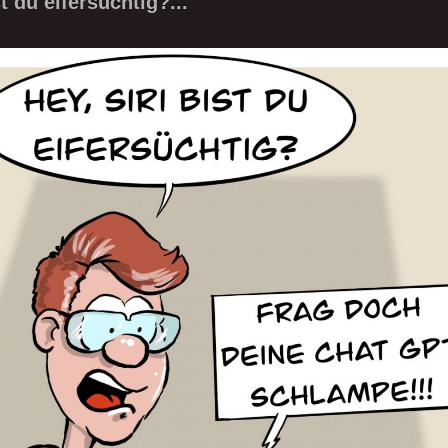
st du eifersüchtig?...