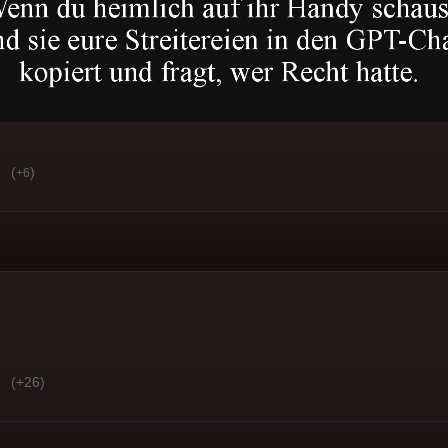
(
)
+6
(+26)