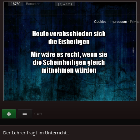
18760
Benutzer
[ 2 ] - ( 3.31 )
Cookies
-
Impressum
-
Priva
(
)
+107
Der Lehrer fragt im Unterricht..