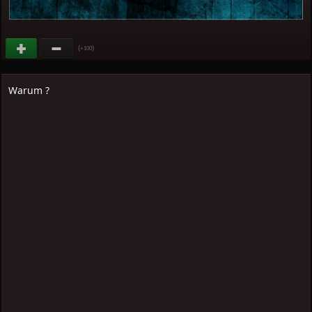
(
)
+100
Warum ?