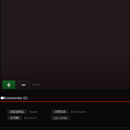
(+26)
Kommentar (0)
24218411
Haupt
378724
Warteraum
17195
Benutzer
[ 1 ] - ( 2.79 )