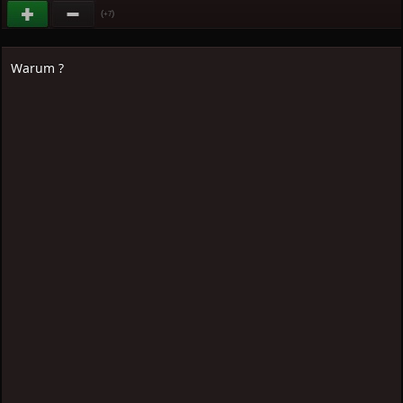
(
)
+7
Warum ?