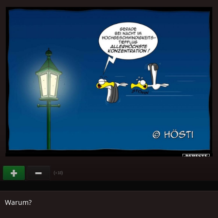
(
)
+18
Warum?