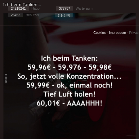
Ich beim Tanken:..
24218241
Haupt
377757
Warteraum
26762
Benutzer
[ 1 ] - ( 1.3 )
Cookies
-
Impressum
-
Priva