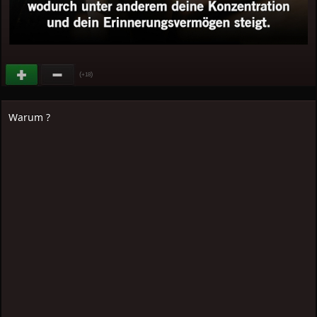
(
)
+18
Warum ?