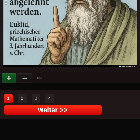
(
)
+185
1
2
3
4
weiter >>