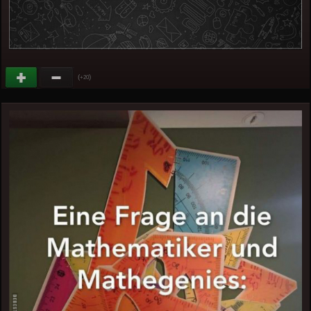
(
)
+20