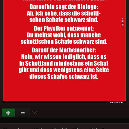
(
)
+94