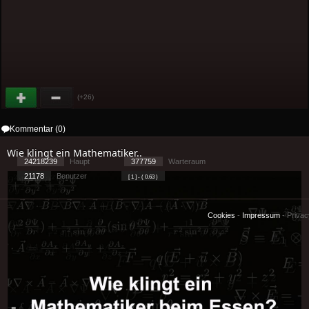
(+26)
Kommentar (0)
Wie klingt ein Mathematiker..
24218239
Haupt
377759
Warteraum
21178
Benutzer
[ 1 ] - ( 0.63 )
Cookies
-
Impressum
-
Priva