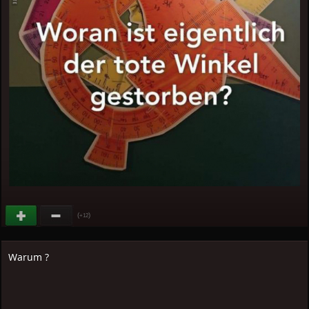
(
)
+12
Warum ?