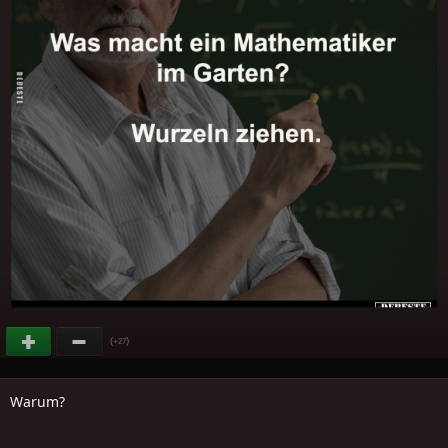
(
)
+27
Warum?