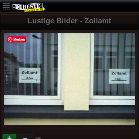
Lustige Bilder - Zollamt
Merken
(
)
+80