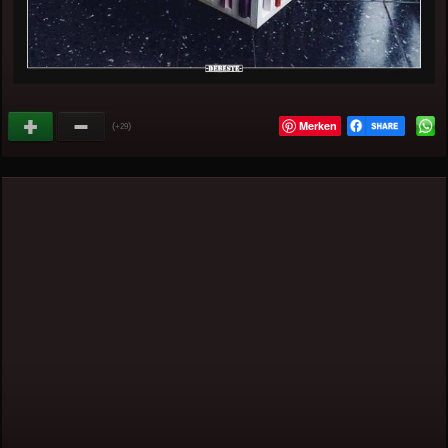
Merken
(
)
+29