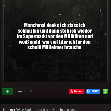
Merken
(
)
+35
Der perfekte Stuhl, den ich sicher brauche...