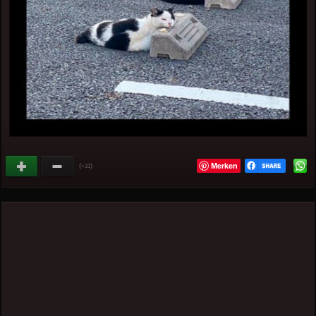
Merken
(
)
+31