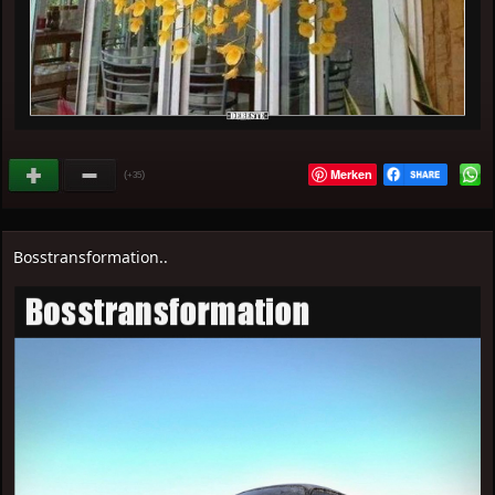
Merken
(
)
+35
Bosstransformation..