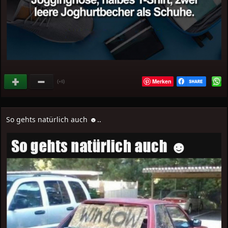
Merken
(
)
+6
So gehts natürlich auch ☻..