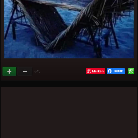
Merken
(
)
+31