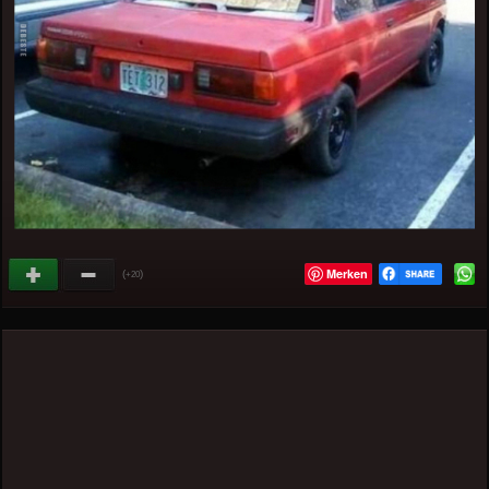
Merken
(
)
+20