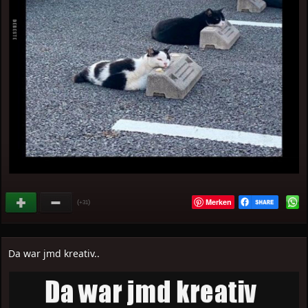
Merken
(
)
+31
Da war jmd kreativ..