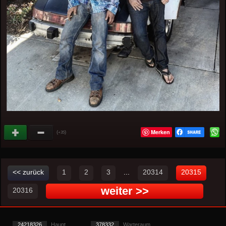
Merken
(
)
+35
<< zurück
1
2
3
...
20314
20315
weiter >>
20316
24218326
Haupt
378332
Warteraum