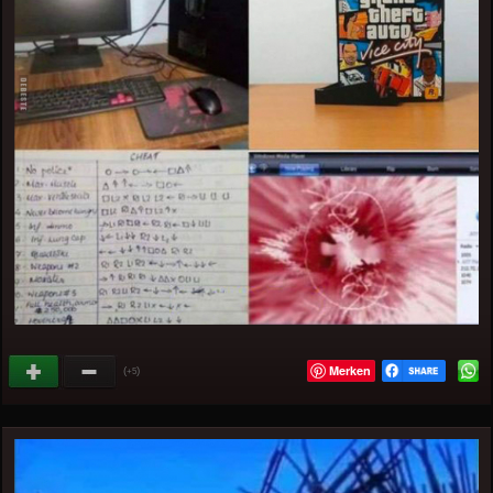
Merken
(
)
+5