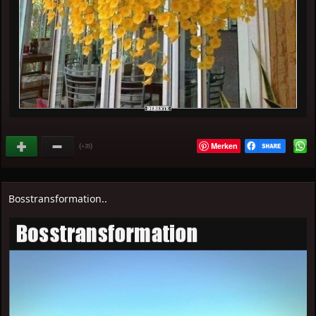
Merken
(
)
+35
Bosstransformation..