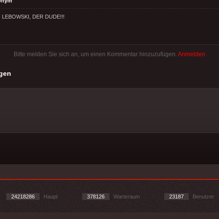
onym
IG LEBOWSKI, DER DUDE!!!
Bitte melden Sie sich an, um einen Kommentar hinzuzufügen.
Anmelden
gen
24218286
Haupt
378126
Warteraum
23187
Benutzer