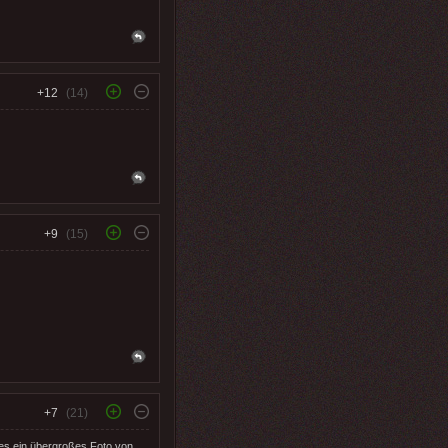
+12
(14)
+9
(15)
+7
(21)
 dies ein übergroßes Foto von