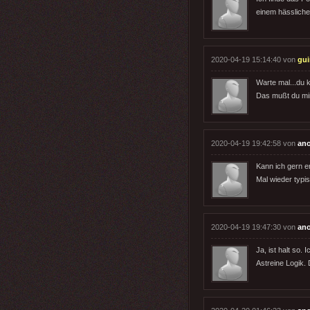
einem hässliche
2020-04-19 15:14:40 von
gu
Warte mal...du k
Das mußt du mir
2020-04-19 19:42:58 von
an
Kann ich gern er
Mal wieder typis
2020-04-19 19:47:30 von
an
Ja, ist halt so.
Astreine Logik. 