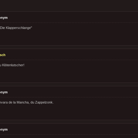
onym
" Die Klapperschlange"
sch
u Klötenlutscher!
onym
evara de la Mancha, du Zappelzonk.
onym