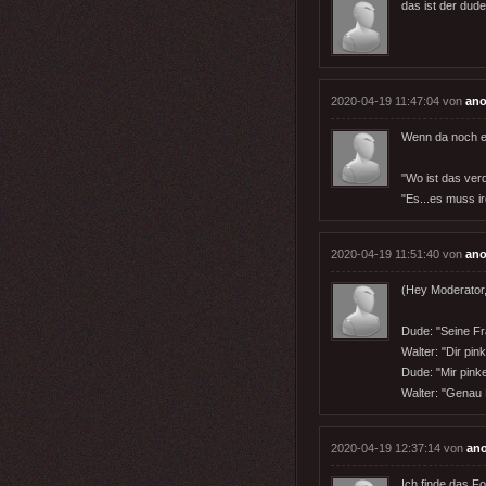
das ist der dude
2020-04-19 11:47:04 von
an
Wenn da noch ei
"Wo ist das ve
"Es...es muss i
2020-04-19 11:51:40 von
an
(Hey Moderator, 
Dude: "Seine Fr
Walter: "Dir pin
Dude: "Mir pink
Walter: "Genau 
2020-04-19 12:37:14 von
an
Ich finde das Fo