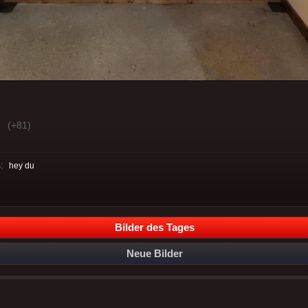
(+81)
s:
hey du
Bilder des Tages
Neue Bilder