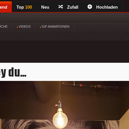
rend
Top
100
Neu
Zufall
Hochladen
ÜCHE
VIDEOS
GIF ANIMATIONEN