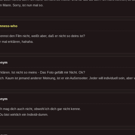
n Mann. Sorry, ist nun mal so.
inness-who
ennst den Film nicht, weißt aber, daß er nicht so deins ist?
 mal erklären, hahaha.
onym
klären. Ist nicht so meins - Das Foto gefällt mir Nicht. Ok?
ch. Kaum ist jemand anderer Meinung, ist er ein Außenseiter. Jeder will individuell sein, aber
onym
 Ich mag dich auch nicht, obwohl ich dich gar nicht kenne.
Du bist wirklich ein Individi-dumm.