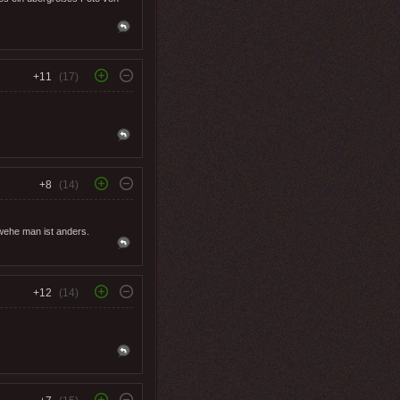
+11
(17)
+8
(14)
 wehe man ist anders.
+12
(14)