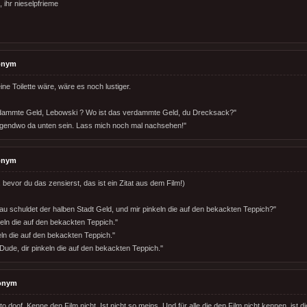
, ihr nieselpfrieme
onym
ne Toilette wäre, wäre es noch lustiger.
rdammte Geld, Lebowski ? Wo ist das verdammte Geld, du Drecksack?"
rgendwo da unten sein. Lass mich noch mal nachsehen!"
onym
bevor du das zensierst, das ist ein Zitat aus dem Film!)
au schuldet der halben Stadt Geld, und mir pinkeln die auf den bekackten Teppich?"
keln die auf den bekackten Teppich."
eln die auf den bekackten Teppich."
Dude, dir pinkeln die auf den bekackten Teppich."
onym
to doof. Kenne den Film nicht. Ist nicht so meins. Und für alle die den Film nicht kennen, ist