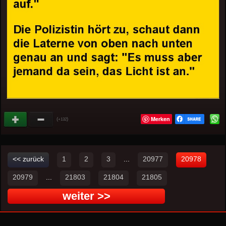
Merken
(
)
+132
<< zurück
1
2
3
...
20977
20978
20979
...
21803
21804
21805
weiter >>