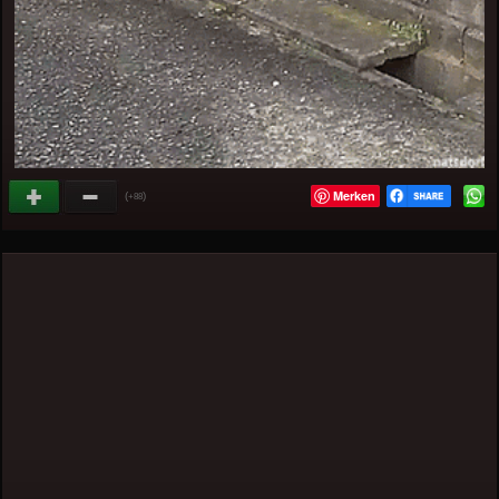
Merken
(
)
+88