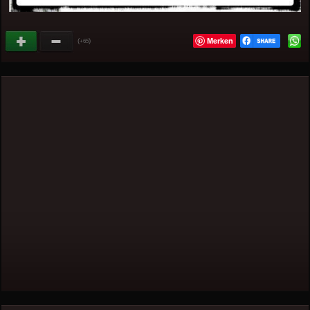
Merken
(
)
+65