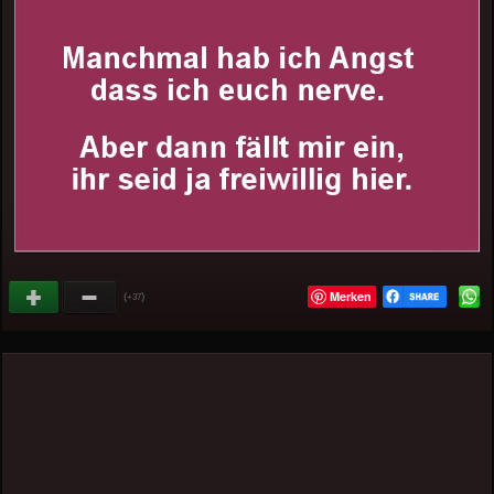
Merken
(
)
+37