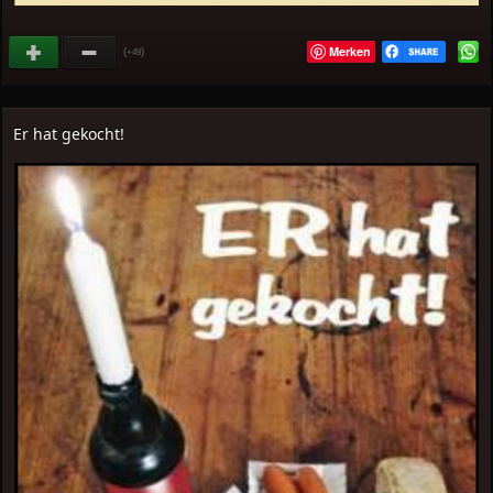
Merken
(
)
+49
Er hat gekocht!