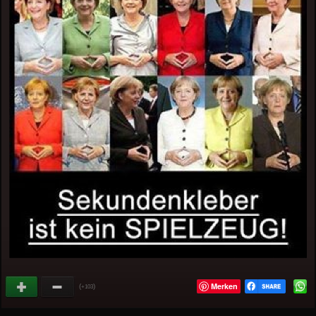
Merken
(
)
+103