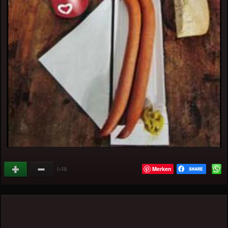
Merken
(
)
+23