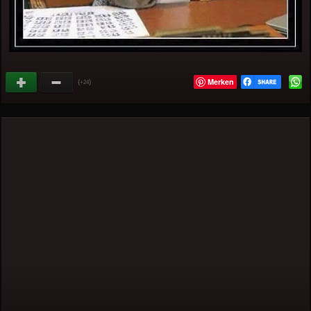
Merken
(
)
+24