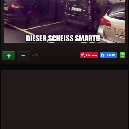
Merken
(
)
+70