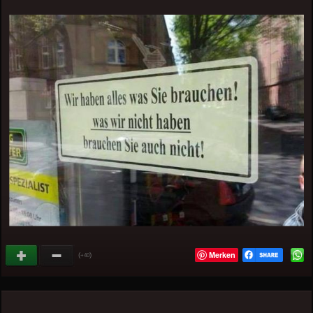
Merken
(
)
+40