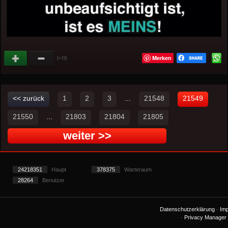
Merken
(
)
+72
<< zurück
1
2
3
...
21548
21549
21550
...
21803
21804
21805
weiter >>
24218351
Haupt
378375
Warteraum
28264
Benutzer
Datenschutzerklärung
-
Im
-
Privacy Manager