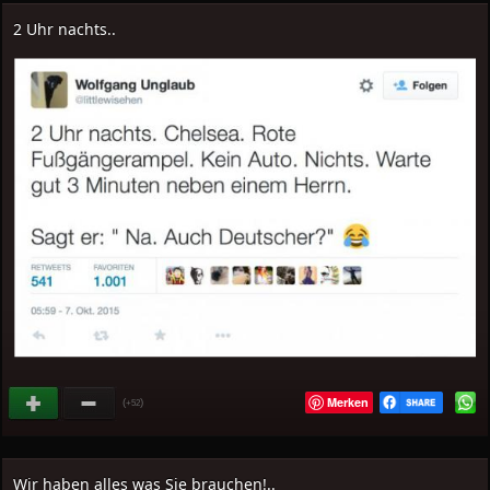
2 Uhr nachts..
Merken
(
)
+52
Wir haben alles was Sie brauchen!..