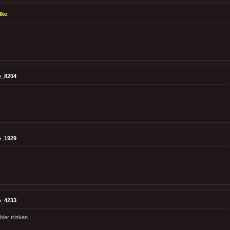
lke
o_8204
o_1929
o_4233
bier trinken..