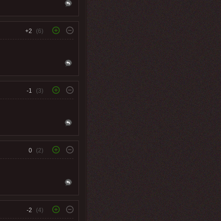
+2
(6)
-1
(3)
0
(2)
-2
(4)