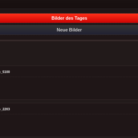
Bilder des Tages
Neue Bilder
o_5100
o_2203