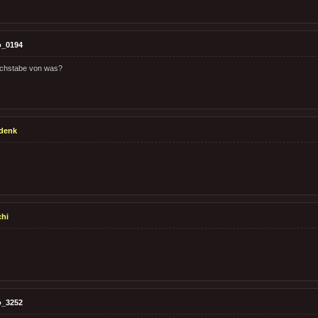
o_0194
chstabe von was?
denk
hi
o_3252