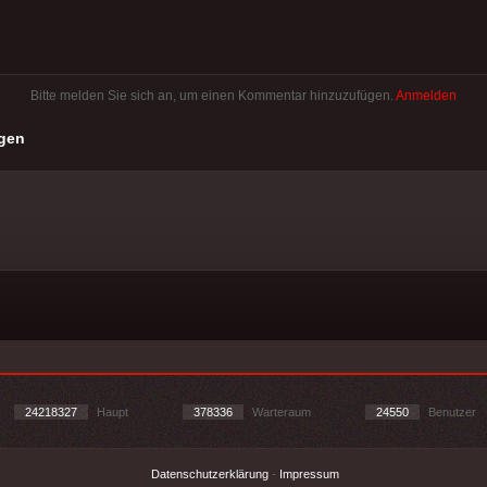
Bitte melden Sie sich an, um einen Kommentar hinzuzufügen.
Anmelden
gen
24218327
Haupt
378336
Warteraum
24550
Benutzer
Datenschutzerklärung
-
Impressum