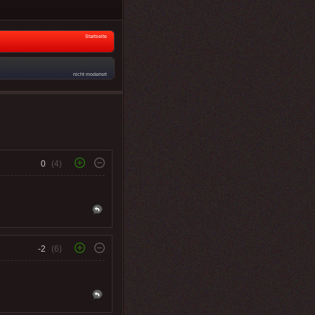
Startseite
nicht moderiert
0
(4)
-2
(6)