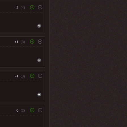
-2
(4)
+1
(3)
-1
(3)
0
(2)