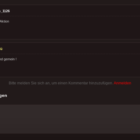
o_1126
Aktion
lü
nd gemein !
Bitte melden Sie sich an, um einen Kommentar hinzuzufügen.
Anmelden
gen