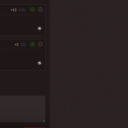
+13
(15)
+2
(2)