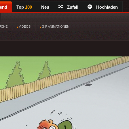
rend
Top
100
Neu
Zufall
Hochladen
ÜCHE
VIDEOS
GIF ANIMATIONEN