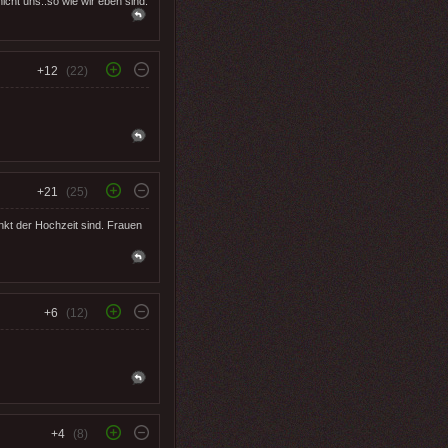
icht uns..so wie wir eben sind.
+12
(22)
+21
(25)
unkt der Hochzeit sind. Frauen
+6
(12)
+4
(8)