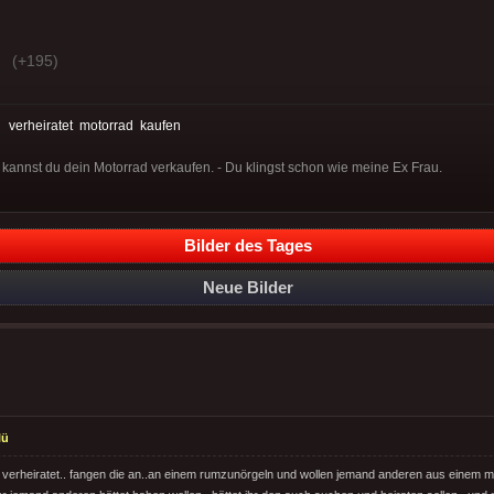
(+195)
:
verheiratet
motorrad
kaufen
d, kannst du dein Motorrad verkaufen. - Du klingst schon wie meine Ex Frau.
Bilder des Tages
Neue Bilder
lü
 verheiratet.. fangen die an..an einem rumzunörgeln und wollen jemand anderen aus einem 