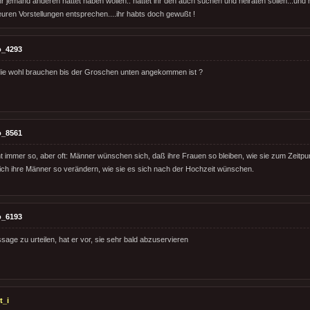
 jemand anderen hättet haben wollen.. hättet ihr den auch suchen und heiraten sollen...und n
euren Vorstellungen entsprechen....ihr habts doch gewußt !
o_4293
die wohl brauchen bis der Groschen unten angekommen ist ?
o_8561
icht immer so, aber oft: Männer wünschen sich, daß ihre Frauen so bleiben, wie sie zum Zeitp
ich ihre Männer so verändern, wie sie es sich nach der Hochzeit wünschen.
o_6193
age zu urteilen, hat er vor, sie sehr bald abzuservieren
t_i