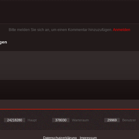
Bitte melden Sie sich an, um einen Kommentar hinzuzufügen.
Anmelden
gen
24218280
Haupt
378030
Warteraum
29969
Benutzer
Datenschutzerklärung
-
Impressum