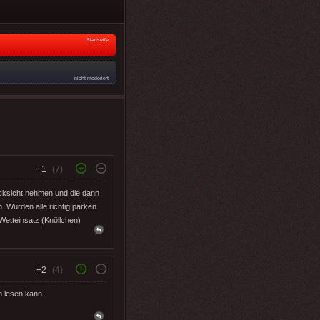
Startseite
nicht moderiert
+1
(7)
ücksicht nehmen und die dann
. Würden alle richtig parken
Wetteinsatz (Knöllchen)
+2
(4)
 lesen kann.