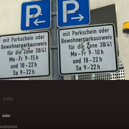
(+22)
:
witze
tes(bl)witze