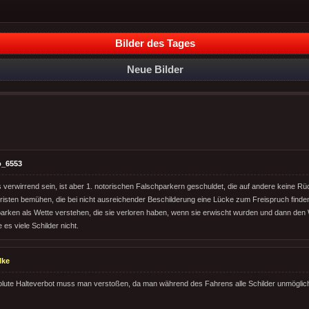
Bilder des Tages
Neue Bilder
o_6553
verwirrend sein, ist aber 1. notorischen Falschparkern geschuldet, die auf andere keine R
risten bemühen, die bei nicht ausreichender Beschilderung eine Lücke zum Freispruch finden
parken als Wette verstehen, die sie verloren haben, wenn sie erwischt wurden und dann den 
 es viele Schilder nicht.
lke
lute Halteverbot muss man verstoßen, da man während des Fahrens alle Schilder unmöglich