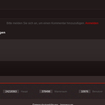
Bitte melden Sie sich an, um einen Kommentar hinzuzufügen.
Anmelden
gen
24218363
Haupt
378498
Warteraum
10976
Benutzer
Datenschutzerklärung
-
Impressum