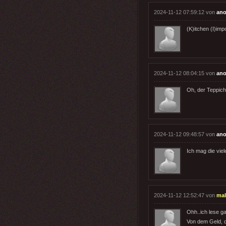
2024-11-12 07:59:12 von
ano
(K)itchen (I)imp
2024-11-12 08:04:15 von
ano
Oh, der Teppich 
2024-11-12 09:48:57 von
ano
Ich mag die vie
2024-11-12 12:52:47 von
ma
Ohh..ich lese ga
Von dem Geld, d