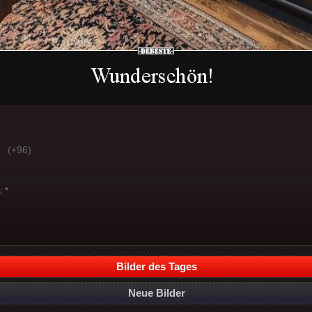
(+96)
 *
Bilder des Tages
Neue Bilder