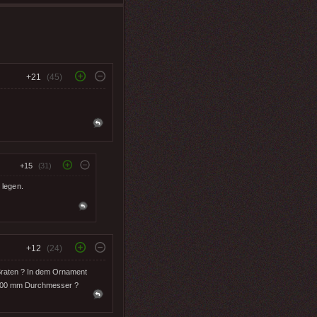
+21
(45)
+15
(31)
 legen.
+12
(24)
n Braten ? In dem Ornament
 1000 mm Durchmesser ?