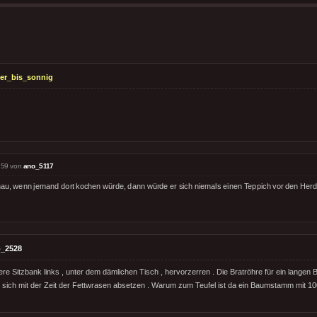
ter_bis_sonnig
:59 von
ano_5117
au, wenn jemand dort kochen würde, dann würde er sich niemals einen Teppich vor den Herd
_2528
were Sitzbank links , unter dem dämlichen Tisch , hervorzerren . Die Bratröhre für ein lange
 sich mit der Zeit der Fettwrasen absetzen . Warum zum Teufel ist da ein Baumstamm mit