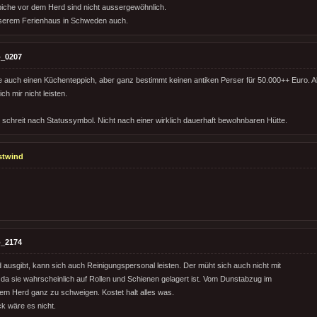
iche vor dem Herd sind nicht aussergewöhnlich.
nserem Ferienhaus in Schweden auch.
_0207
 auch einen Küchenteppich, aber ganz bestimmt keinen antiken Perser für 50.000++ Euro. Ab
ch mir nicht leisten.
schreit nach Statussymbol. Nicht nach einer wirklich dauerhaft bewohnbaren Hütte.
stwind
_2174
d ausgibt, kann sich auch Reinigungspersonal leisten. Der müht sich auch nicht mit
 da sie wahrscheinlich auf Rollen und Schienen gelagert ist. Vom Dunstabzug im
m Herd ganz zu schweigen. Kostet halt alles was.
 wäre es nicht.