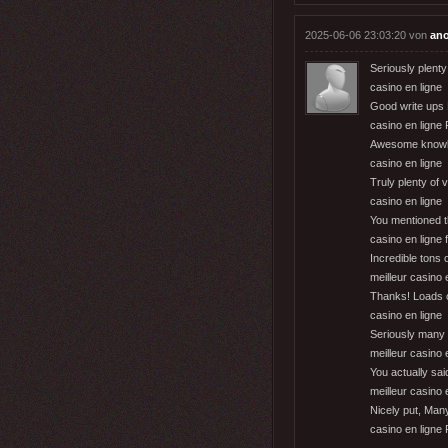
2025-06-06 23:03:20 von
an
Seriously plenty
casino en ligne
Good write ups
casino en ligne
Awesome knowled
casino en ligne
Truly plenty of v
casino en ligne
You mentioned thi
casino en ligne f
Incredible tons o
meilleur casino 
Thanks! Loads of
casino en ligne
Seriously many o
meilleur casino 
You actually said
meilleur casino 
Nicely put, Man
casino en ligne