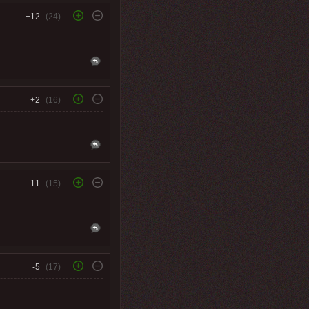
+12
(24)
+2
(16)
+11
(15)
-5
(17)