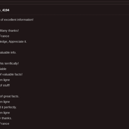
o_4194
 of excellent information!
 Many thanks!
 France
ge, Appreciate it.
aluable info.
s terrifically!
iable
f valuable facts!
en ligne
 stuff!
f great facts.
en ligne
 it perfectly.
en ligne
y thanks.
 France