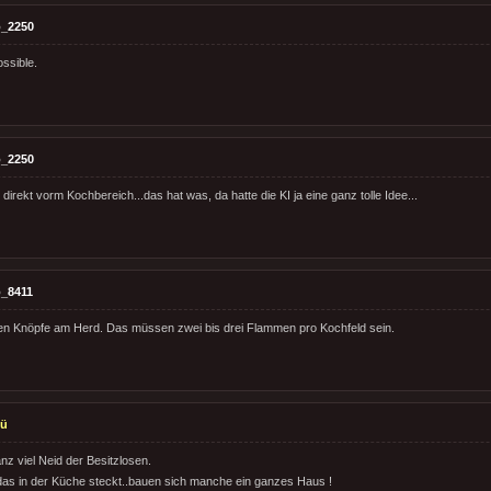
_2250
ossible.
_2250
direkt vorm Kochbereich...das hat was, da hatte die KI ja eine ganz tolle Idee...
_8411
len Knöpfe am Herd. Das müssen zwei bis drei Flammen pro Kochfeld sein.
lü
nz viel Neid der Besitzlosen.
as in der Küche steckt..bauen sich manche ein ganzes Haus !