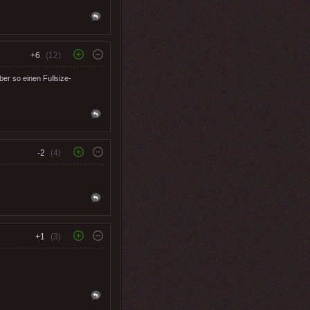
+6
(12)
er so einen Fullsize-
-2
(4)
+1
(3)