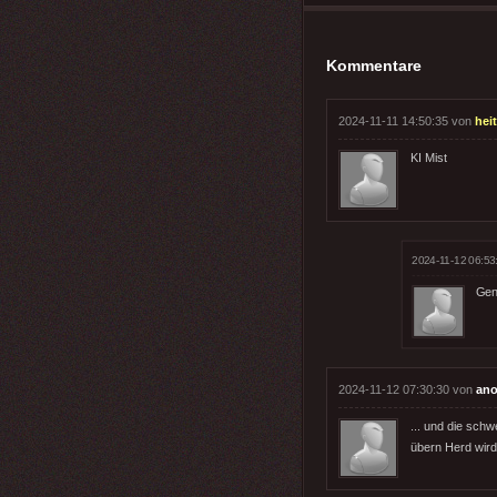
Kommentare
2024-11-11 14:50:35 von
hei
KI Mist
2024-11-12 06:53
Gen
2024-11-12 07:30:30 von
ano
... und die sch
übern Herd wird