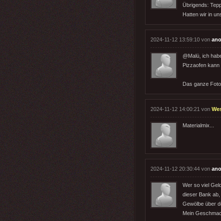
Übrigends: Tepp
Hatten wir in u
2024-11-12 13:59:10 von
ano
@Malü, ich habe
Pizzaofen kann i
Das ganze Foto 
2024-11-12 14:00:21 von
We
Materialmix...
2024-11-12 20:30:44 von
ano
Wer so viel Gel
dieser Bank ab,
Gewölbe über de
Mein Geschmack