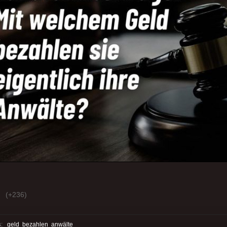
(+236)
s:
geld
bezahlen
anwälte