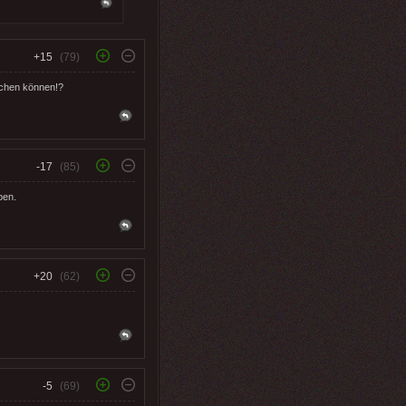
+15
(79)
achen können!?
-17
(85)
ben.
+20
(62)
-5
(69)