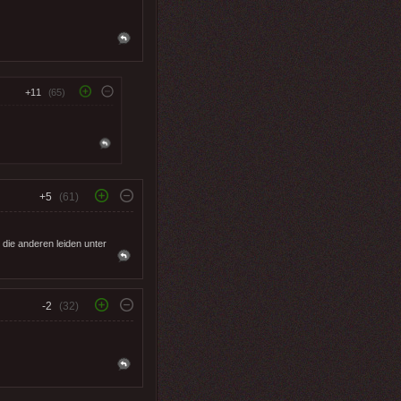
+11
(65)
+5
(61)
 die anderen leiden unter
-2
(32)