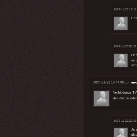
2024-11-22 18:13
Her
2024-11-23 01:21
Lie
verb
sehr
2024-11-22 16:44:08 von
ano
Verblödungs TV w
der Zeit, in jed
2024-11-22 22:49
Ja,
glau