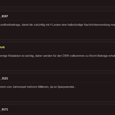
_8197
ndfunkbeitrags, damit die zukünftig mit 4 Leuten eine halbstündige Nachrichtensendung m
DvN
wertige Redaktion ist wichtig, daher werden für den ÖRR vollkommen zu Recht Beiträge erho
_3121
mmt vom Jahrestopf mehrere Millionen, da ist Sparpotential...
_9171