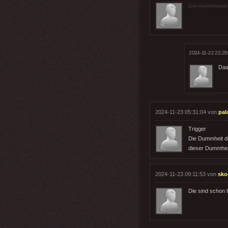
Der Kommentar wu
2024-11-22 22:29
Das
2024-11-23 05:31:04 von
pal
Trigger
Die Dummheit des
dieser Dummhei
2024-11-23 09:11:53 von
sko
Die sind schon b