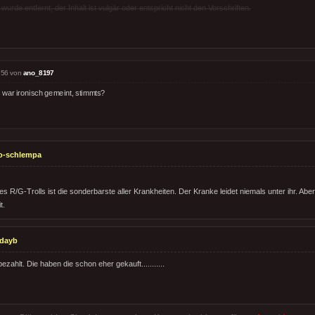
rde entfernt, der Inhalt ist vulgär oder entspricht nicht den Vorschriften.
:56 von
ano_8197
 war ironisch gemeint, stimmts?
o-schlempa
 R/G-Trolls ist die sonderbarste aller Krankheiten. Der Kranke leidet niemals unter ihr. Aber
t.
dayb
ezahlt. Die haben die schon eher gekauft...........