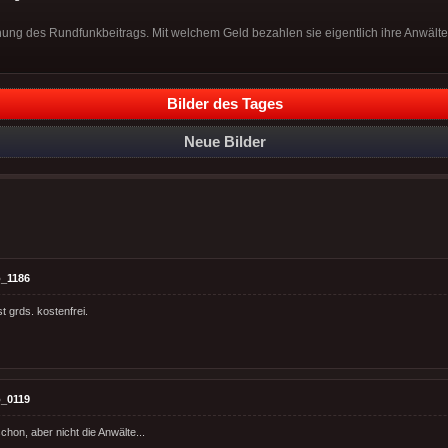
ung des Rundfunkbeitrags. Mit welchem Geld bezahlen sie eigentlich ihre Anwält
Bilder des Tages
Neue Bilder
_1186
t grds. kostenfrei.
_0119
hon, aber nicht die Anwälte...