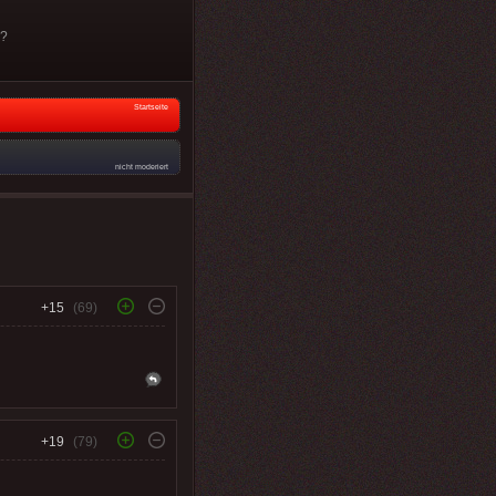
e?
Startseite
nicht moderiert
+15
(69)
+19
(79)