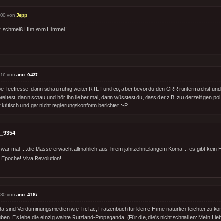
:00 von
Jepp
r, schmeiß Hirn vom Himmel!
:16 von
ano_0437
be Teefresse, dann schau ruhig weiter RTLII und co, aber bevor du den ÖRR runtermachst und 
reitest, dann schau und hör ihn lieber mal, dann wüsstest du, dass der z.B. zur derzeitigen p
 kritisch und gar nicht regierungskonform berichtet. :-P
_9354
ar mal ....die Masse erwacht allmählich aus Ihrem jahrzehntelangem Koma.... es gibt kein Hal
er Epoche! Viva Revolution!
:30 von
ano_4167
 da sind Verdummungsmedien wie TicTac, Fratzenbuch für kleine Hirne natürlich leichter zu k
ben. Es lebe die einzig wahre Rutzland-Propaganda. (Für die, die's nicht schnallen: Mein Lie