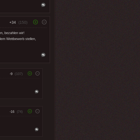
+34
(150)
n, bezahlen wir!
 dem Wettbewerb stellen,
-9
(107)
-16
(74)