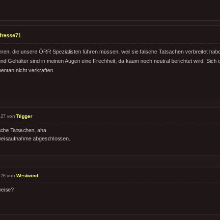
fresse71
hren, die unsere ÖRR Spezialisten führen müssen, weil sie falsche Tatsachen verbreitet habe
nd Gehälter sind in meinen Augen eine Frechheit, da kaum noch neutral berichtet wird. Sich
ntan nicht verkraften.
:27 von
Trigger
sche Tatsachen, aha.
eisaufnahme abgeschlossen.
:28 von
Westwind
eise?