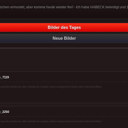
tschen ermordet, aber komme heute wieder frei! - Ich habe HABECK beleidigt un
Bilder des Tages
Neue Bilder
o_7119
rde entfernt, der Inhalt ist vulgär oder entspricht nicht den Vorschriften.
o_2250
rde entfernt, der Inhalt ist vulgär oder entspricht nicht den Vorschriften.