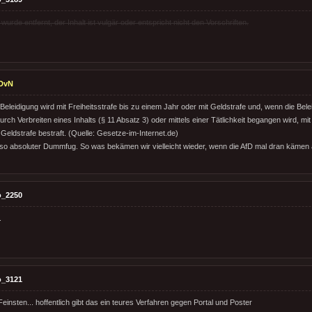
rde entfernt, der Inhalt ist vulgär oder entspricht nicht den Vorschriften.
DvN
Beleidigung wird mit Freiheitsstrafe bis zu einem Jahr oder mit Geldstrafe und, wenn die Beleid
ch Verbreiten eines Inhalts (§ 11 Absatz 3) oder mittels einer Tätlichkeit begangen wird, mit 
Geldstrafe bestraft. (Quelle: Gesetze-im-Internet.de)
lso absoluter Dummfug. So was bekämen wir vielleicht wieder, wenn die AfD mal dran kämen
o_2250
.
o_3121
insten... hoffentlich gibt das ein teures Verfahren gegen Portal und Poster