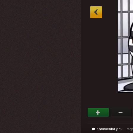
»
Kommentar
tag
(10)