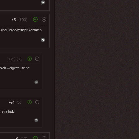
+5
(103)
r und Vergewaltiger kommen
+25
(83)
sich weigerte, seine
+24
(60)
Strafhaft,
-8
(12)