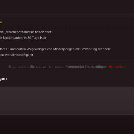
lü
ls:„Märchenerzählerin“ bezeichnet..
in Niedersachse in 30 Tage Haft
täres Land dürfen Vergewaltiger von Minderjährigen mit Bewährung rechnen!
 die Verhältnismäßigkeit.
Bitte melden Sie sich an, um einen Kommentar hinzuzufügen.
Anmelden
gen