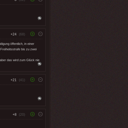
+24
(68)
igung öffentlich, in einer
Freiheitsstrafe bis zu zwei
 aber das wird zum Glück nie
+21
(41)
+8
(20)