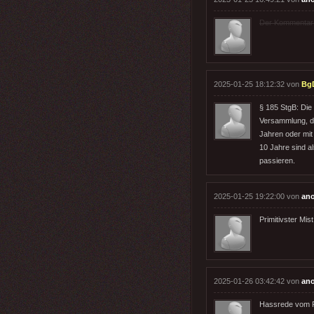
Der Kommentar wu
2025-01-25 18:12:32 von
Bg
§ 185 StgB: Die 
Versammlung, dur
Jahren oder mit 
10 Jahre sind a
passieren.
2025-01-25 19:22:00 von
an
Primitivster Mist
2025-01-26 03:42:42 von
an
Hassrede vom Fe