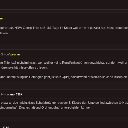
uer
erer aus NRW Georg Thiel saß 181 Tage im Knast weil er nicht gezahlt hat. Messersteche
avon...
:08 von
Valerian
g Thiel saß nicht im Knast, weil weil er keine Rundfunkgebühren gezahlt hat, sondern weil er 
mögensverhältnisse offen zu legen.
nd, der freiwillig ins Gefängnis geht, ist kein Opfer, selbst wenn er sich als solches inszeniert.
:34 von
ano_7119
 erwartet doch nicht, dass Schulabgänger aus der 3. Klasse den Unterschied zwischen U-Haft, 
wingungshaft, Zwangshaft und Ordnungshaft unterscheiden können
o_3189