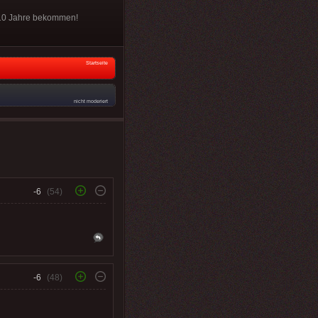
d 10 Jahre bekommen!
Startseite
nicht moderiert
-6
(54)
-6
(48)