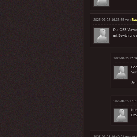
2025-01-25 16:36:55 von
Ba
Der GEZ Verweig
mit Bewährung d
2025-01-25 17:09
Geor
Ver
Jema
2025-01-25 17:31
Nun
Erz
2025-01-25 16:49:21 von
an