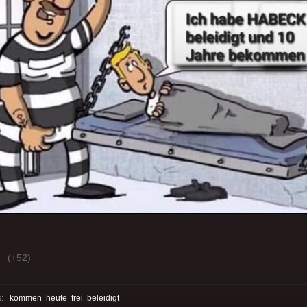
(+52)
s:
kommen
heute
frei
beleidigt