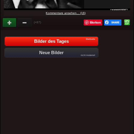
Kommentare ansehen... (16)
Merken
(+87)
Startseite
Bilder des Tages
Neue Bilder
nicht moderiert