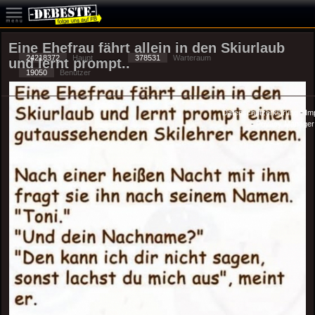
Eine Ehefrau fährt allein in den Skiurlaub
24218372
Haupt
378531
Warteraum
und lernt prompt..
19050
Benutzer
Datenschutzerklärung
-
Im
-
Privacy Manager