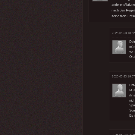
anderen Aktionen
nach den Regeln
seine freie Ent
2025-05-23 18:52
Dein
müs
von
Ord
2025-05-23 19:57
Ent
Mus
ihne
nich
Spa
Som
Es 
2025-05-24 04:09