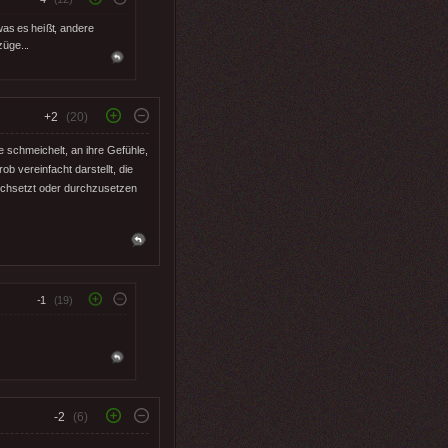
was es heißt, andere
üge...
+2
(20)
se schmeichelt, an ihre Gefühle,
ob vereinfacht darstellt, die
durchsetzt oder durchzusetzen
-1
(19)
-2
(6)