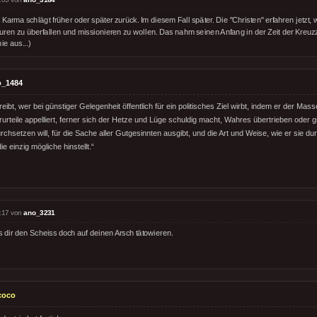
Karma schlägt früher oder später zurück. Im diesem Fall später. Die "Christen" erfahren jetzt, 
turen zu überfallen und missionieren zu wollen. Das nahm seinen Anfang in der Zeit der Kreuzz
nie aus...)
o_1484
ibt, wer bei günstiger Gelegenheit öffentlich für ein politisches Ziel wirbt, indem er der Mas
rurteile appelliert, ferner sich der Hetze und Lüge schuldig macht, Wahres übertrieben oder gr
rchsetzen will, für die Sache aller Gutgesinnten ausgibt, und die Art und Weise, wie er sie 
ie einzig mögliche hinstellt.“
:17 von
ano_3231
s dir den Scheiss doch auf deinen Arsch tätowieren.
coco