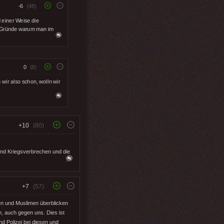
-6
(48)
nd einer Weise die
r Gründe warum man im
0
(8)
 wir also schon, wolln wir
+10
(80)
ind Kriegsverbrechen und die
+7
(57)
den und Muslimen überblicken
, auch gegen uns. Dies ist
d Polizei bei diesen und