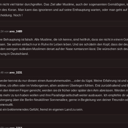
 nicht viel härter durchgreifen. Das Ziel aller Muslime, auch der sogenannten Gemäßigten, is
 des Koran. Man kann das ignorieren und auf seine Enthauptung warten, oder man geht auf
scheidung. Noch !
:24 von
ano_3489
e Behauptung ist falsch. Alle Muslime, die ich kenne, sind heilfroh, dass sie nicht in einem Go
sen. Sie wollen einfach nur in Ruhe ihr Leben leben. Und sie schütteln den Kopf, dass der de
 den wenigen radikalen Muslimen derart auf der Nase rumtanzen lässt. Die wünschen sich de
nung in Deutschland.
:46 von
ano_3231
weder kennst du nur diesen einen Ausnahmemuslim.....oder du lügst. Meine Erfahrung ist und 
lime, ob offen oder im Verborgenen, allen anderen Überlegen fühlen. Erst zurückhaltend und 
n den kleinen Finger gereicht, werden sie dir früher oder später den Arm abreissen. Werden m
ts mehr zu tun haben wollen und ihre Parallelgesellschaft weiter ausbauen. Ich empfehle dir 
ziergang über die Berlin-Neuköllner Sonnenallee, gerne in Begleitung von deiner Freundin od
meroutfit.
ist ein beklemmendes Gefühl, fremd im eigenen Land zu sein.
:03 von
ano_3164