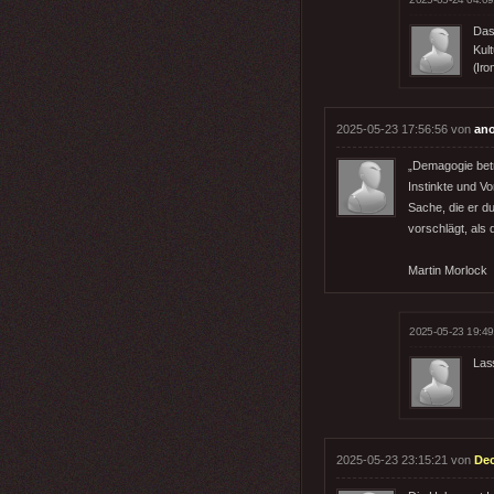
Das 
Kul
(Iro
2025-05-23 17:56:56 von
an
„Demagogie betre
Instinkte und Vo
Sache, die er du
vorschlägt, als d
Martin Morlock
2025-05-23 19:49
Las
2025-05-23 23:15:21 von
De