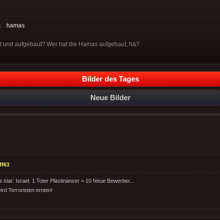
s:
hamas
rt und aufgebaut? Wer hat die Hamas aufgebaut, hä?
Bilder des Tages
Neue Bilder
ff63
klar: Israel. 1 Toter Plästinänser = 10 Neue Bewerber...
ird Terroristen ernten!