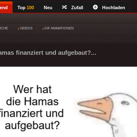
rend
Top
100
Neu
Zufall
Hochladen
ÜCHE
VIDEOS
GIF ANIMATIONEN
amas finanziert und aufgebaut?...