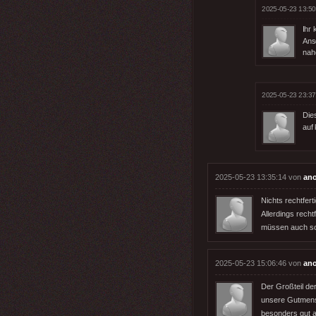
2025-05-23 13:50
Ihr 
Ans
nah
2025-05-23 23:37
Dies
auf 
2025-05-23 13:35:14 von
an
Nichts rechtfert
Allerdings rech
müssen auch so
2025-05-23 15:06:46 von
an
Der Großteil de
unsere Gutmensc
besonders gut a