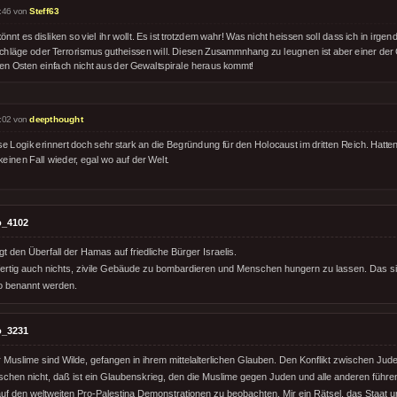
:46 von
Steff63
könnt es disliken so viel ihr wollt. Es ist trotzdem wahr! Was nicht heissen soll dass ich in irge
chläge oder Terrorismus gutheissen will. Diesen Zusammnhang zu leugnen ist aber einer de
en Osten einfach nicht aus der Gewaltspirale heraus kommt!
:02 von
deepthought
e Logik erinnert doch sehr stark an die Begründung für den Holocaust im dritten Reich. Hatten
keinen Fall wieder, egal wo auf der Welt.
o_4102
igt den Überfall der Hamas auf friedliche Bürger Israelis.
tfertig auch nichts, zivile Gebäude zu bombardieren und Menschen hungern zu lassen. Das s
 benannt werden.
o_3231
r Muslime sind Wilde, gefangen in ihrem mittelalterlichen Glauben. Den Konflikt zwischen Ju
hen nicht, daß ist ein Glaubenskrieg, den die Muslime gegen Juden und alle anderen führen
uf den weltweiten Pro-Palestina Demonstrationen zu beobachten. Mir ein Rätsel, das Staat un