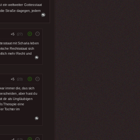
t ein weltweiter Gottesstaat
 die Straße dagegen, jedem
+5
(27)
ttesstaat mit Scharia leben
utsche Rechtsstaat sich
utlich mehr Recht und
+5
(23)
war immer die, das sich
bescheiden, aber hast du
it dir als Ungläubigen
als Therapie eine
er Tochter im
-4
(12)