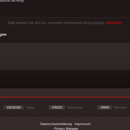
dustrie hat fertig!
Bitte melden Sie sich an, um einen Kommentar hinzuzufügen.
Anmelden
gen
24218330
Haupt
378333
Warteraum
29950
Benutzer
Datenschutzerklärung
-
Impressum
-
Privacy Manager